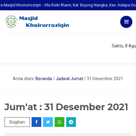
sjid Khoirurroziqin - Vila Rizki Ilhami, Kel. Bojong Nangka, Kec. Kelapa Du
Sabtu, 8 Ag
Anda disini :
Beranda
/
Jadwal Jumat
/
31 Desember 2021
Jum'at : 31 Desember 2021
Bagikan